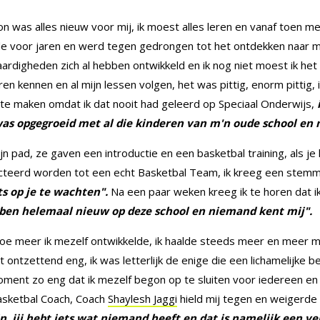
 was alles nieuw voor mij, ik moest alles leren en vanaf toen mer
e voor jaren en werd tegen gedrongen tot het ontdekken naar mi
aardigheden zich al hebben ontwikkeld en ik nog niet moest ik het 
n kennen en al mijn lessen volgen, het was pittig, enorm pittig, 
 te maken omdat ik dat nooit had geleerd op Speciaal Onderwijs,
i
s opgegroeid met al die kinderen van m'n oude school en n
n pad, ze gaven een introductie en een basketbal training, als je
cteerd worden tot een echt Basketbal Team, ik kreeg een stemmet
ts op je te wachten".
Na een paar weken kreeg ik te horen dat i
ben helemaal nieuw op deze school en niemand kent mij".
oe meer ik mezelf ontwikkelde, ik haalde steeds meer en meer m
 ontzettend eng, ik was letterlijk de enige die een lichamelijke b
moment zo eng dat ik mezelf begon op te sluiten voor iedereen e
asketbal Coach, Coach
Shaylesh Jaggi
hield mij tegen en weigerde 
n, jij hebt iets wat niemand heeft en dat is namelijk een v