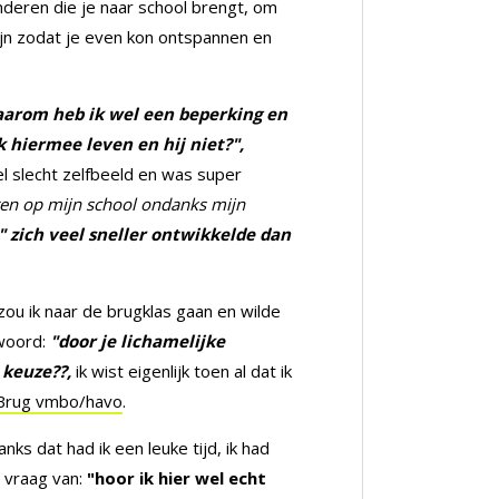
deren die je naar school brengt, om
jn zodat je even kon ontspannen en
arom heb ik wel een beperking en
 hiermee leven en hij niet?",
el slecht zelfbeeld en was super
ren op mijn school ondanks mijn
" zich veel sneller ontwikkelde dan
 zou ik naar de brugklas gaan en wilde
woord:
"door je lichamelijke
 keuze??,
ik wist eigenlijk toen al dat ik
 Brug vmbo/havo
.
s dat had ik een leuke tijd, ik had
e vraag van:
"hoor ik hier wel echt