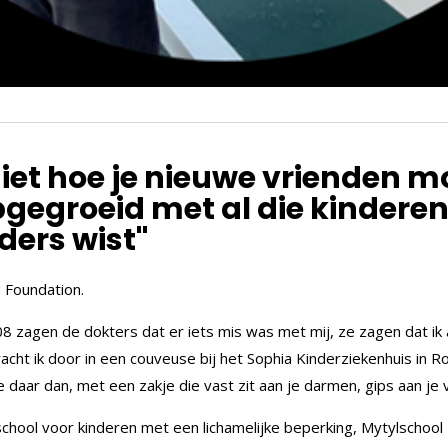
jk niet hoe je nieuwe vrienden
pgegroeid met al die kindere
ders wist"
S Foundation.
 zagen de dokters dat er iets mis was met mij, ze zagen dat ik
cht ik door in een couveuse bij het Sophia Kinderziekenhuis in 
e daar dan, met een zakje die vast zit aan je darmen, gips aan je
school voor kinderen met een lichamelijke beperking, Mytylschoo