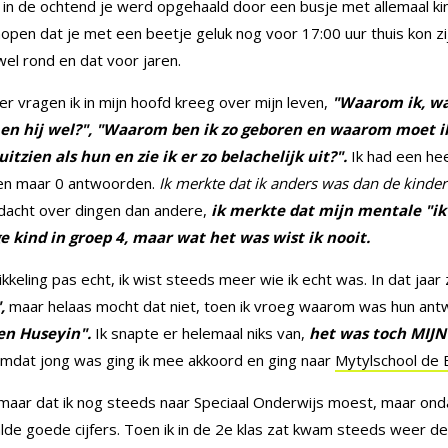
in de ochtend je werd opgehaald door een busje met allemaal kin
pen dat je met een beetje geluk nog voor 17:00 uur thuis kon zi
wel rond en dat voor jaren.
 vragen ik in mijn hoofd kreeg over mijn leven,
"Waarom ik, wa
t en hij wel?", "Waarom ben ik zo geboren en waarom moet ik
tzien als hun en zie ik er zo belachelijk uit?".
Ik had een he
gen maar 0 antwoorden.
Ik merkte dat ik anders was dan de kinde
 dacht over dingen dan andere,
ik merkte dat mijn mentale "ik
ge kind in groep 4, maar wat het was wist ik nooit.
kkeling pas echt, ik wist steeds meer wie ik echt was. In dat jaar
",
maar helaas mocht dat niet, toen ik vroeg waarom was hun ant
en Huseyin".
Ik snapte er helemaal niks van,
het was toch MIJN
mdat jong was ging ik mee akkoord en ging naar
Mytylschool de
maar dat ik nog steeds naar Speciaal Onderwijs moest, maar ondank
alde goede cijfers. Toen ik in de 2e klas zat kwam steeds weer d