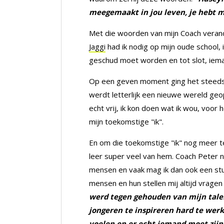
meegemaakt in jou leven, je hebt mi
Met die woorden van mijn Coach verande
Jaggi
had ik nodig op mijn oude school, 
geschud moet worden en tot slot, ieman
Op een geven moment ging het steeds be
werdt letterlijk een nieuwe wereld ge
echt vrij, ik kon doen wat ik wou, voor
mijn toekomstige "ik".
En om die toekomstige "ik" nog meer te 
leer super veel van hem. Coach Peter ne
mensen en vaak mag ik dan ook een stukj
mensen en hun stellen mij altijd vragen 
werd tegen gehouden van mijn talen
jongeren te inspireren hard te werk
voelen en er echt iemand moet zijn 