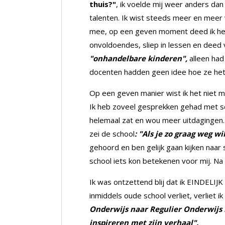
thuis?"
, ik voelde mij weer anders dan
talenten. Ik wist steeds meer en meer 
mee, op een geven moment deed ik heel 
onvoldoendes, sliep in lessen en deed v
"onhandelbare kinderen",
alleen had
docenten hadden geen idee hoe ze het
Op een geven manier wist ik het niet me
Ik heb zoveel gesprekken gehad met sch
helemaal zat en wou meer uitdagingen
zei de school
: "Als je zo graag weg w
gehoord en ben gelijk gaan kijken naar
school iets kon betekenen voor mij. Na
Ik was ontzettend blij dat ik EINDELIJK
inmiddels oude school verliet, verliet
Onderwijs naar Regulier Onderwijs 
inspireren met zijn verhaal".