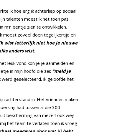
kte ik hoe erg ik achterliep op sociaal
jn talenten moest ik het toen pas
in m'n eentje zien te ontwikkelen.
ik moest zoveel doen tegelijkertijd en
k wist letterlijk niet hoe je nieuwe
iks anders wist.
 het leuk vond kon je je aanmelden en
je in mijn hoofd die zei:
"meld je
k werd geselecteerd, ik geloofde het
ijn achterstand in. Het vrienden maken
eperking had tussen al die 300
n uit bescherming van mezelf ook weg
mij het team te verlaten toen ik vroeg
erhaal meegeven door wat jij hebt