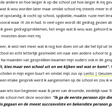
 de andere en hoe langer ik op die school zat hoe langer ik mij g
wat ik wou worden later maar omdat school mij steeds meer in de
opstandig, ik vocht op school, spijbelde, maakte. ruzie met lera
ooral waar IK zin in had. In veel ogen wordt dit gedrag gezien a
 ik geen gedragsproblemen, het enige wat ik wou was gehoord w
 moesten doen met mij.
er, ik wist niet meer wat ik nog kon doen om uit die hel tijd uit 
ool en echt letterlijk gesmeekt om naar een andere school te ga
. Na maanden van gesprekken kwamen mijn ouders ook in de gespr
ilt, kies maar een school uit en we kijken wel wat er komt".
N
 scholen in mijn eigen buurt en omdat mijn zus op
Lentiz | Geuzen
 een intake gesprek werd ik aangenomen op de school en zou ik w
 aan iets kon beginnen waar ik jaren van droomde, eindelijk naar Re
 ik de school met deze woorden:
"Ik ga de eerste persoon zijn di
is gegaan en de meest succesvolste en bekendste persoon ga