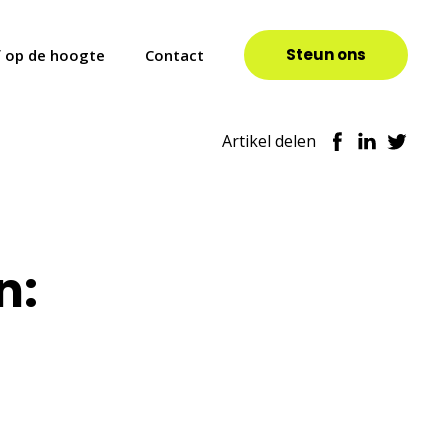
Steun ons
jf op de hoogte
Contact
Artikel delen
n: