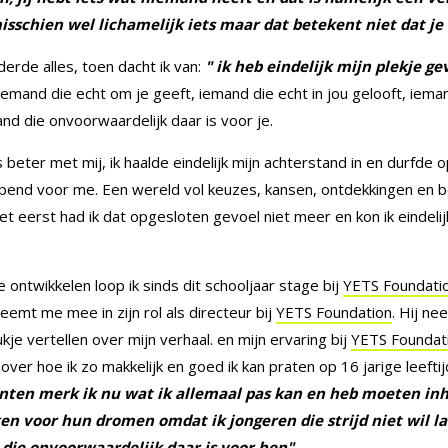
sschien wel lichamelijk iets maar dat betekent niet dat je 
rde alles, toen dacht ik van:
" ik heb eindelijk mijn plekje g
iemand die echt om je geeft, iemand die echt in jou gelooft, ieman
d die onvoorwaardelijk daar is voor je.
ter met mij, ik haalde eindelijk mijn achterstand in en durfde 
opend voor me. Een wereld vol keuzes, kansen, ontdekkingen en b
 het eerst had ik dat opgesloten gevoel niet meer en kon ik eindel
ontwikkelen loop ik sinds dit schooljaar stage bij
YETS Foundati
emt me mee in zijn rol als directeur bij
YETS Foundation
. Hij n
e vertellen over mijn verhaal. en mijn ervaring bij
YETS Foundat
over hoe ik zo makkelijk en goed ik kan praten op 16 jarige leeftijd
ten merk ik nu wat ik allemaal pas kan en heb moeten inha
en voor hun dromen omdat ik jongeren die strijd niet wil l
die onvoorwaardelijk daar is voor hen".