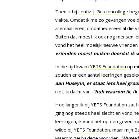
Toen ik bij
Lentiz | Geuzencollege
begon
vlakte. Omdat ik me zo gevangen voeld
allemaal leren, omdat iedereen al die v
Buiten dat moest ik ook nog mensen lere
vond het heel moeilijk nieuwe vrienden
vrienden moest maken doordat ik wa
In die tijd kwam
YETS Foundation
op mij
zouden er een aantal leerlingen gesele
aan Huseyin, er staat iets heel groo
niet, ik dacht van:
"huh waarom ik, ik 
Hoe langer ik bij
YETS Foundation
zat h
ging nog steeds heel slecht en vond het
leerlingen, ik vond het op een geven 
wilde bij
YETS Foundation
, maar mijn B
waarom zei hij deze woorden:
"Huseyi