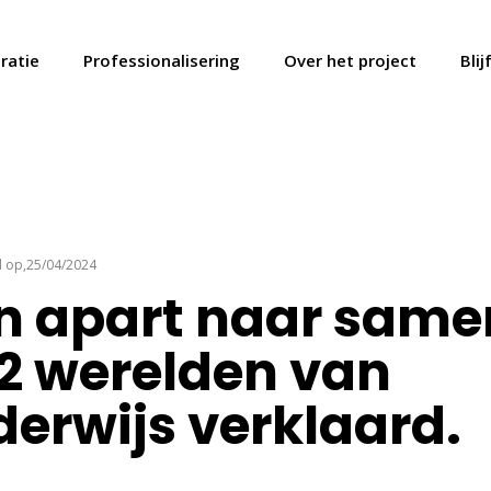
iratie
Professionalisering
Over het project
Bli
 op,25/04/2024
n apart naar same
 2 werelden van
erwijs verklaard.