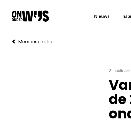
Nieuws
Insp
Meer inspiratie
Gepubliceerd
Va
de
ond